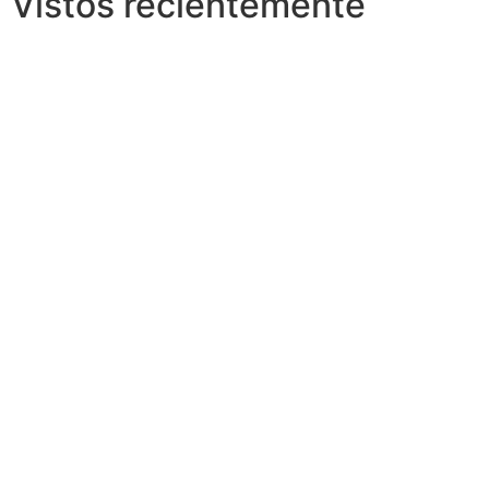
Vistos recientemente
r******
8 de junio de 2023
Prueba review
Funciona bien
¿Es útil?
1
0