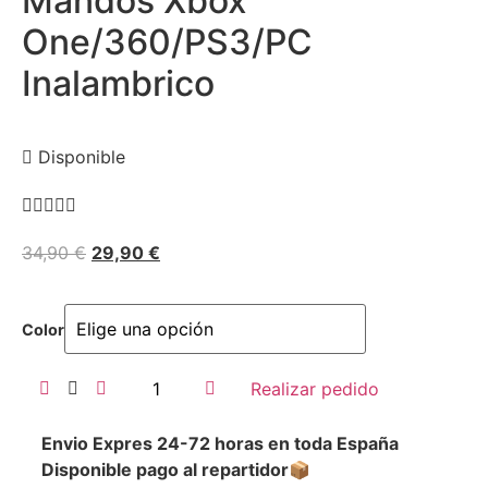
Mandos Xbox
One/360/PS3/PC
Inalambrico
Disponible





34,90
€
29,90
€
Color
Realizar pedido
Envio Expres 24-72 horas en toda España
Disponible pago al repartidor📦